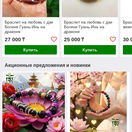
Браслет на любовь с дзи
Браслет на любовь с дзи
Брас
Богини Гуань-Инь на
Богини Гуань-Инь на
жемч
драконе
драконе
27 000
25 000
30 
₸
₸
Купить
Купить
Акционные предложения и новинки