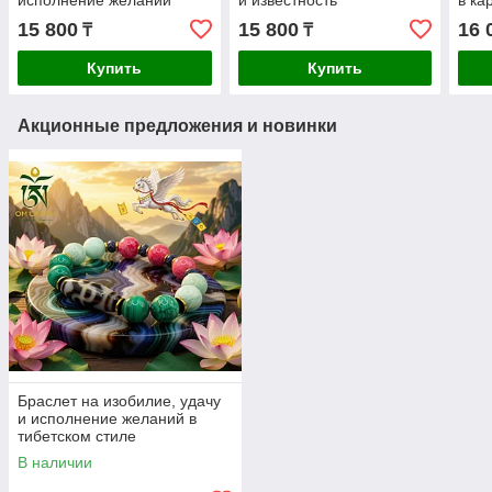
исполнение желаний
и известность
в ка
15 800
15 800
16 
₸
₸
Купить
Купить
Акционные предложения и новинки
Браслет на изобилие, удачу
и исполнение желаний в
тибетском стиле
В наличии