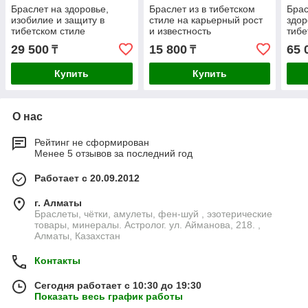
Браслет на здоровье,
Браслет из в тибетском
Брас
изобилие и защиту в
стиле на карьерный рост
здор
тибетском стиле
и известность
тибе
29 500
15 800
65 
₸
₸
Купить
Купить
О нас
Рейтинг не сформирован
Менее 5 отзывов за последний год
Работает с 20.09.2012
г. Алматы
Браслеты, чётки, амулеты, фен-шуй , эзотерические
товары, минералы. Астролог. ул. Айманова, 218. ,
Алматы, Казахстан
Контакты
Сегодня работает с 10:30 до 19:30
Показать весь график работы