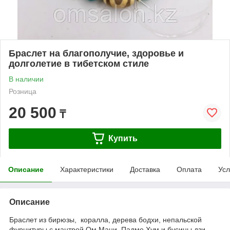
Браслет на благополучие, здоровье и
долголетие в тибетском стиле
В наличии
Розница
20 500
₸
Купить
Описание
Характеристики
Доставка
Оплата
Усл
Описание
Браслет из бирюзы, коралла, дерева бодхи, непальской
фурнитуры с мантрой Ом Мани Падме Хум и бусины дзи