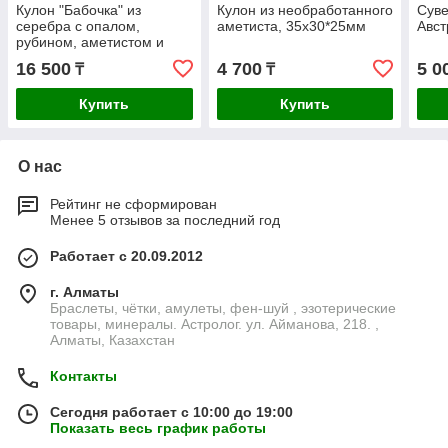
Кулон "Бабочка" из
Кулон из необработанного
Суве
серебра с опалом,
аметиста, 35х30*25мм
Авст
рубином, аметистом и
фианитами
16 500
4 700
5 0
₸
₸
Купить
Купить
О нас
Рейтинг не сформирован
Менее 5 отзывов за последний год
Работает с 20.09.2012
г. Алматы
Браслеты, чётки, амулеты, фен-шуй , эзотерические
товары, минералы. Астролог. ул. Айманова, 218. ,
Алматы, Казахстан
Контакты
Сегодня работает с 10:00 до 19:00
Показать весь график работы