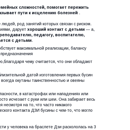
емейных сложностей, помогает пережить
казывает пути к исцелению болезней
.
ле людей, род занятий которых связан с риском.
ниями, дарует
хороший контакт с детьми
― а,
реподавателю, педагогу, воспитателю,
ается с детьми
.
собствует максимальной реализации, балансу
о предназначения
ю,благодаря чему считается, что они обладают
близительной датой изготовления первых бусин
и всегда окутаны таинственностью и овеяны
пасности, в катастрофах или нападениях или
осто исчезает с руки или шеи. Она забирает весь
 несмотря на то, что часто никакого
еского контакта ДЗИ бусины с чем-то, что могло
ости у человека на браслете Дзи раскололась на 3