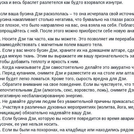
уска и весь браслет разлетелся как будто взорвался изнутри.
сли ваша бусина Дзи раскололась – то она исчерпала свой источни
усина накапливает столько негатива, что буквально на глазах расс
се плохое, что было направлено на вас, она взяла на себя. Побла
опрощайтесь с ней. После этого можно приобрести себе новую ан
. Носите Дзи так часто, как вы можете. Это позволяет им перераб
заимодействовать с магнитным полем вашего тела.
. Если у вас много бусин Дзи, храните их на домашнем алтаре, с
уда мягкую ткань. Этим вы выражаете им вашу признательность за 
тобы добавить теплоту и яркость к ним.
. Когда нанизываете Дзи самостоятельно делайте это аккуратно ч
. Перед купанием, снимите Дзи и разместите их на столе или алт
ни будет легко ломаться. Кроме того, сырость вредна для Дзи.
. Обратите внимание на свое поведение. Если вы чувствуете, что 
епочтительнымк Дзи (алкоголь, секс, воровство, ложь), снимите Д
егативную несбалансированную энергию.
. Не давайте другим людям без уважительной причины прикасатьс
. Участвуя в различных духовных мероприятиях (молитва, йога, м
нициации) обязательно надевайте вашу Дзи.
. Если бусина Дзи, которую вы носите повредится во время авари
усочек, ее уже нельзя носить.
. Если вы были на похоронах, на кладбище или находились рядом