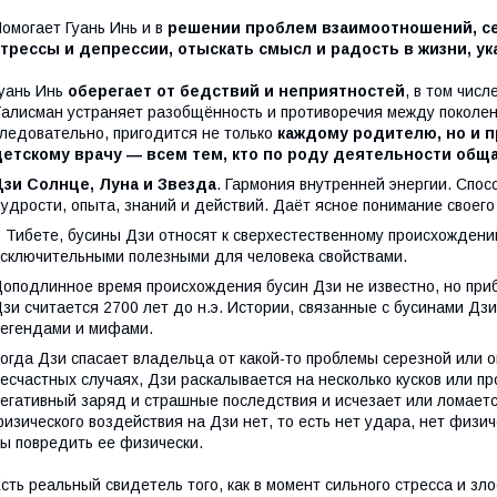
омогает Гуань Инь и в
решении проблем взаимоотношений, с
стрессы и депрессии, отыскать смысл и радость в жизни, у
уань Инь
оберегает от бедствий и неприятностей
, в том чис
алисман устраняет разобщённость и противоречия между поколе
ледовательно, пригодится не только
каждому родителю, но и п
детскому врачу ― всем тем, кто по роду деятельности общ
Дзи Солнце, Луна и Звезда
. Гармония внутренней энергии. Спо
удрости, опыта, знаний и действий. Даёт ясное понимание своег
 Тибете, бусины Дзи относят к сверхестественному происхождени
сключительными полезными для человека свойствами.
оподлинное время происхождения бусин Дзи не известно, но при
зи считается 2700 лет до н.э. Истории, связанные с бусинами Дз
егендами и мифами.
огда Дзи спасает владельца от какой-то проблемы серезной или о
есчастных случаях, Дзи раскалывается на несколько кусков или пр
егативный заряд и страшные последствия и исчезает или ломается
изического воздействия на Дзи нет, то есть нет удара, нет физич
ы повредить ее физически.
сть реальный свидетель того, как в момент сильного стресса и зл