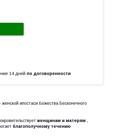
чение 14 дней
по договоренности
 женской ипостаси Божества Бесконечного
покровительствует
женщинам и матерям
,
могает
благополучному течению