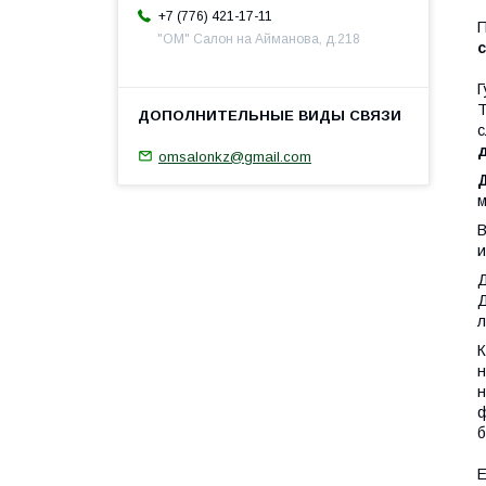
+7 (776) 421-17-11
П
"ОМ" Салон на Айманова, д.218
Г
Т
с
omsalonkz@gmail.com
м
В
и
Д
Д
л
К
н
н
ф
б
Е