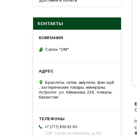
Доставка и оплата
КОНТАКТЫ
Салон "ОМ"
Браслеты, чётки, амулеты, фен-шуй
, эзотерические товары, минералы.
Астролог. ул. Айманова, 218., Алматы,
Казахстан
С
Г
с
+7 (777) 830-91-93
"ОМ" Салон на Айманова, д.218