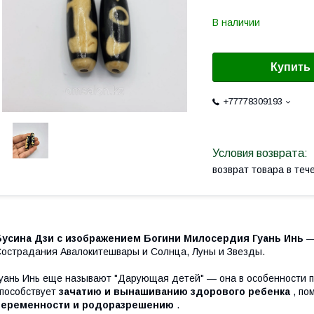
В наличии
Купить
+77778309193
возврат товара в те
Бусина Дзи с изображением Богини Милосердия Гуань Инь
―
острадания Авалокитешвары и Солнца, Луны и Звезды.
уань Инь еще называют "Дарующая детей" ― она в особенности 
пособствует
зачатию и вынашиванию здорового ребенка
, по
беременности и родоразрешению
.