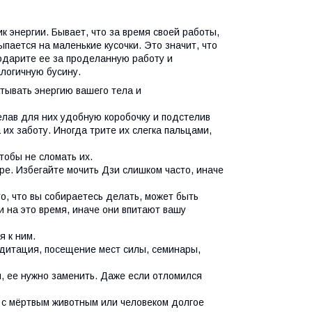
к энергии. Бывает, что за время своей работы,
ыпается на маленькие кусочки. Это значит, что
годарите ее за проделанную работу и
алогичную бусину.
атывать энергию вашего тела и
делав для них удобную коробочку и подстелив
их заботу. Иногда трите их слегка пальцами,
тобы не сломать их.
аре. Избегайте мочить Дзи слишком часто, иначе
то, что вы собираетесь делать, может быть
зи на это время, иначе они впитают вашу
я к ним.
едитация, посещение мест силы, семинары,
и, ее нужно заменить. Даже если отломился
 с мёртвым животным или человеком долгое