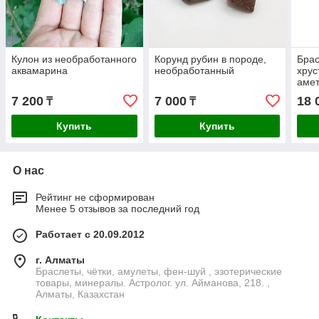
Кулон из необработанного
Корунд рубин в породе,
Брас
аквамарина
необработанный
хрус
амет
исп
7 200
7 000
18 
₸
₸
Купить
Купить
О нас
Рейтинг не сформирован
Менее 5 отзывов за последний год
Работает с 20.09.2012
г. Алматы
Браслеты, чётки, амулеты, фен-шуй , эзотерические
товары, минералы. Астролог. ул. Айманова, 218. ,
Алматы, Казахстан