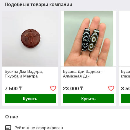
Подобные товары компании
Бусина Дзи Ваджра,
Бусина Дзи Ваджра -
Буси
Пхурба и Мантра
Алмазная Дзи
глаз
7 500
23 000
3 5
₸
₸
Купить
Купить
О нас
Рейтинг не сформирован