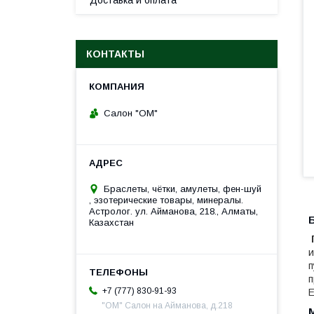
Доставка и оплата
КОНТАКТЫ
Салон "ОМ"
Браслеты, чётки, амулеты, фен-шуй
, эзотерические товары, минералы.
Астролог. ул. Айманова, 218., Алматы,
Казахстан
и
п
п
+7 (777) 830-91-93
Е
"ОМ" Салон на Айманова, д.218