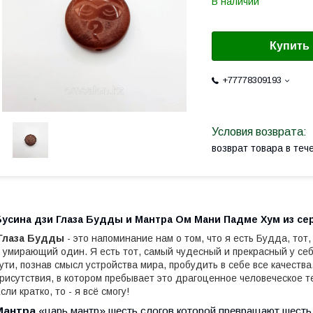
В наличии
Купить
+77778309193
возврат товара в те
Бусина дзи Глаза Будды и Мантра Ом Мани Падме Хум из се
Глаза Будды
- это напоминание нам о том, что я есть Будда, то
 умирающий один. Я есть тот, самый чудесный и прекрасный у себ
ути, познав смысл устройства мира, пробудить в себе все качеств
рисутствия, в котором пребывает это драгоценное человеческое те
сли кратко, то - я всё смогу!
Мантра
«царь мантр» шесть слогов которой превращают шесть