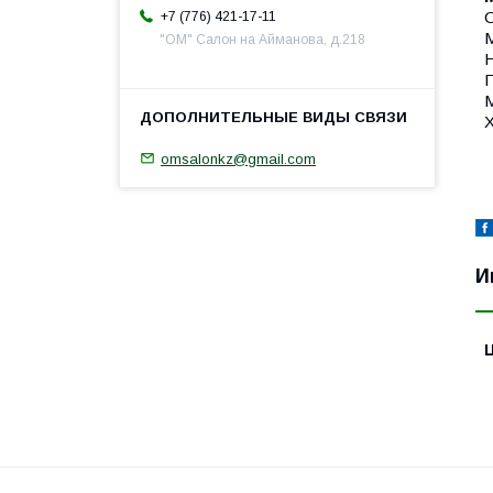
+7 (776) 421-17-11
М
"ОМ" Салон на Айманова, д.218
Н
П
М
Х
omsalonkz@gmail.com
И