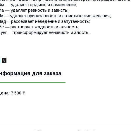
Ом — удаляет гордыню и самомнение;
а — удаляет ревность и зависть;
и — удаляет привязанность и эгоистические желания;
ад – рассеивает неведение и запутанность;
е — растворяет жадность и алчность;
унг — трансформирует ненависть и злость.
нформация для заказа
Цена:
7 500 ₸