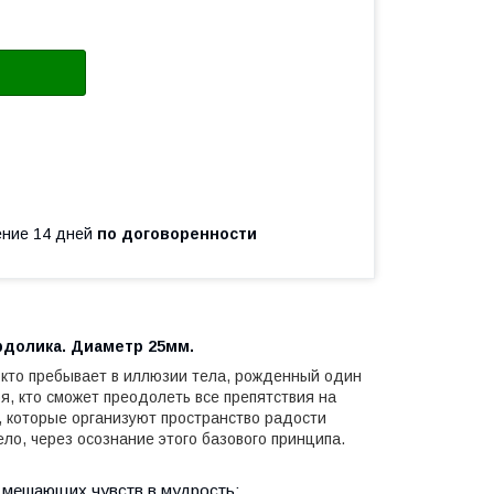
чение 14 дней
по договоренности
рдолика. Диаметр 25мм.
т, кто пребывает в иллюзии тела, рожденный один
я, кто сможет преодолеть все препятствия на
а, которые организуют пространство радости
ло, через осознание этого базового принципа.
 мешающих чувств в мудрость: