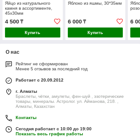
Яйцо из натурального
Яблоко из яшмы, 30*35мм
Ябло
камня в ассортименте,
розо
45х30мм
4 500
6 000
6 0
₸
₸
Купить
Купить
О нас
Рейтинг не сформирован
Менее 5 отзывов за последний год
Работает с 20.09.2012
г. Алматы
Браслеты, чётки, амулеты, фен-шуй , эзотерические
товары, минералы. Астролог. ул. Айманова, 218. ,
Алматы, Казахстан
Контакты
Сегодня работает с 10:00 до 19:00
Показать весь график работы