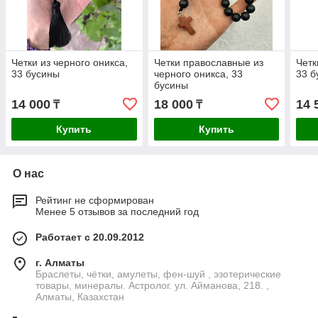
Четки из черного оникса,
Четки православные из
Четк
33 бусины
черного оникса, 33
33 б
бусины
14 000
18 000
14 
₸
₸
Купить
Купить
О нас
Рейтинг не сформирован
Менее 5 отзывов за последний год
Работает с 20.09.2012
г. Алматы
Браслеты, чётки, амулеты, фен-шуй , эзотерические
товары, минералы. Астролог. ул. Айманова, 218. ,
Алматы, Казахстан