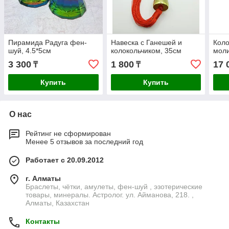
Пирамида Радуга фен-
Навеска с Ганешей и
Коло
шуй, 4.5*5см
колокольчиком, 35см
моли
3 300
1 800
17 
₸
₸
Купить
Купить
О нас
Рейтинг не сформирован
Менее 5 отзывов за последний год
Работает с 20.09.2012
г. Алматы
Браслеты, чётки, амулеты, фен-шуй , эзотерические
товары, минералы. Астролог. ул. Айманова, 218. ,
Алматы, Казахстан
Контакты