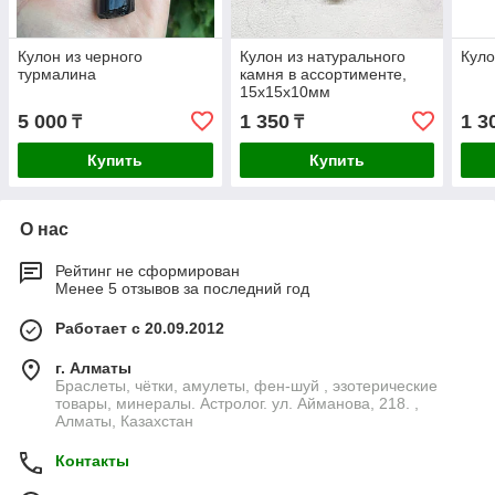
Кулон из черного
Кулон из натурального
Куло
турмалина
камня в ассортименте,
15х15х10мм
5 000
1 350
1 3
₸
₸
Купить
Купить
О нас
Рейтинг не сформирован
Менее 5 отзывов за последний год
Работает с 20.09.2012
г. Алматы
Браслеты, чётки, амулеты, фен-шуй , эзотерические
товары, минералы. Астролог. ул. Айманова, 218. ,
Алматы, Казахстан
Контакты