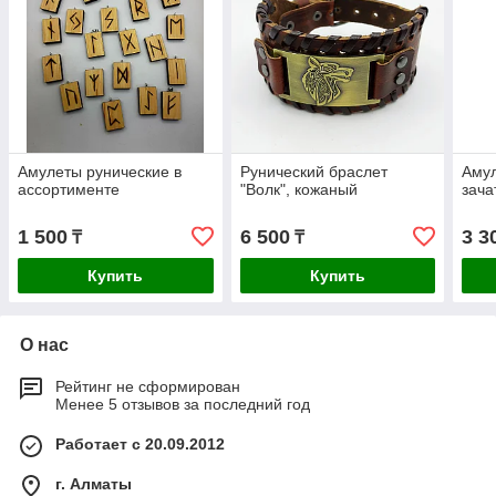
Амулеты рунические в
Рунический браслет
Амул
ассортименте
"Волк", кожаный
зача
1 500
6 500
3 3
₸
₸
Купить
Купить
О нас
Рейтинг не сформирован
Менее 5 отзывов за последний год
Работает с 20.09.2012
г. Алматы