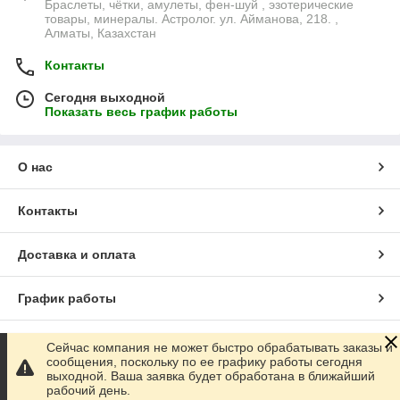
Браслеты, чётки, амулеты, фен-шуй , эзотерические
товары, минералы. Астролог. ул. Айманова, 218. ,
Алматы, Казахстан
Контакты
Сегодня выходной
Показать весь график работы
О нас
Контакты
Доставка и оплата
График работы
Полная версия сайта
Сейчас компания не может быстро обрабатывать заказы и
сообщения, поскольку по ее графику работы сегодня
выходной. Ваша заявка будет обработана в ближайший
Сайт создан на маркетплейсе
Satu.kz
рабочий день.