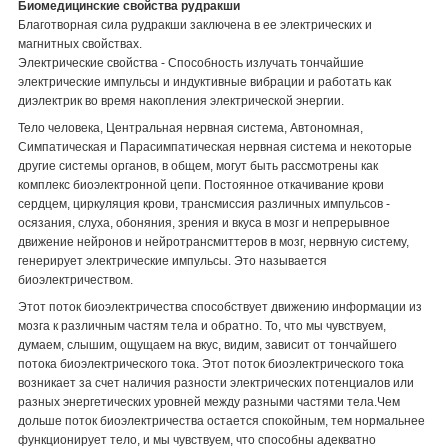
Биомедицинские свойства рудракши
Благотворная сила рудракши заключена в ее электрических и
магнитных свойствах.
Электрические свойства - Способность излучать тончайшие
электрические импульсы и индуктивные вибрации и работать как
диэлектрик во время накопления электрической энергии.
Тело человека, Центральная нервная система, Автономная,
Симпатическая и Парасимпатическая нервная система и некоторые
другие системы органов, в общем, могут быть рассмотрены как
комплекс биоэлектронной цепи. Постоянное откачивание крови
сердцем, циркуляция крови, трансмиссия различных импульсов -
осязания, слуха, обоняния, зрения и вкуса в мозг и непрерывное
движение нейронов и нейротрансмиттеров в мозг, нервную систему,
генерирует электрические импульсы. Это называется
биоэлектричеством.
Этот поток биоэлектричества способствует движению информации из
мозга к различным частям тела и обратно. То, что мы чувствуем,
думаем, слышим, ощущаем на вкус, видим, зависит от тончайшего
потока биоэлектрического тока. Этот поток биоэлектрического тока
возникает за счет наличия разности электрических потенциалов или
разных энергетических уровней между разными частями тела.Чем
дольше поток биоэлектричества остается спокойным, тем нормальнее
функционирует тело, и мы чувствуем, что способны адекватно