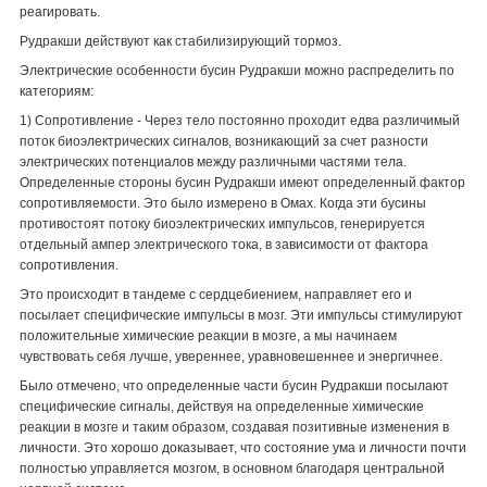
реагировать.
Рудракши действуют как стабилизирующий тормоз.
Электрические особенности бусин Рудракши можно распределить по
категориям:
1) Сопротивление - Через тело постоянно проходит едва различимый
поток биоэлектрических сигналов, возникающий за счет разности
электрических потенциалов между различными частями тела.
Определенные стороны бусин Рудракши имеют определенный фактор
сопротивляемости. Это было измерено в Омах. Когда эти бусины
противостоят потоку биоэлектрических импульсов, генерируется
отдельный ампер электрического тока, в зависимости от фактора
сопротивления.
Это происходит в тандеме с сердцебиением, направляет его и
посылает специфические импульсы в мозг. Эти импульсы стимулируют
положительные химические реакции в мозге, а мы начинаем
чувствовать себя лучше, увереннее, уравновешеннее и энергичнее.
Было отмечено, что определенные части бусин Рудракши посылают
специфические сигналы, действуя на определенные химические
реакции в мозге и таким образом, создавая позитивные изменения в
личности. Это хорошо доказывает, что состояние ума и личности почти
полностью управляется мозгом, в основном благодаря центральной