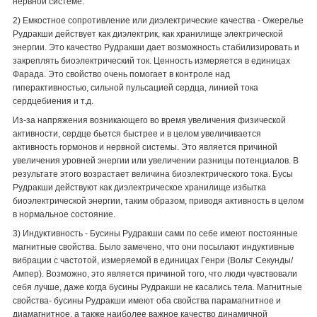
нервной системе.
2) Емкостное сопротивление или диэлектрические качества - Ожерелье
Рудракши действует как диэлектрик, как хранилище электрической
энергии. Это качество Рудракши дает возможность стабилизировать и
закреплять биоэлектрический ток. Ценность измеряется в единицах
Фарада. Это свойство очень помогает в контроле над
гиперактивностью, сильной пульсацией сердца, линией тока
сердцебиения и т.д.
Из-за напряжения возникающего во время увеличения физической
активности, сердце бьется быстрее и в целом увеличивается
активность гормонов и нервной системы. Это является причиной
увеличения уровней энергии или увеличении разницы потенциалов. В
результате этого возрастает величина биоэлектрического тока. Бусы
Рудракши действуют как диэлектрическое хранилище избытка
биоэлектрической энергии, таким образом, приводя активность в целом
в нормальное состояние.
3) Индуктивность - Бусины Рудракши сами по себе имеют постоянные
магнитные свойства. Было замечено, что они посылают индуктивные
вибрации с частотой, измеряемой в единицах Генри (Вольт Секунды/
Ампер). Возможно, это является причиной того, что люди чувствовали
себя лучше, даже когда бусины Рудракши не касались тела. Магнитные
свойства- бусины Рудракши имеют оба свойства парамагнитное и
диамагнитное, а также наиболее важное качество динамичной