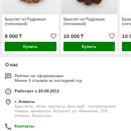
Браслет из Рудракши
Браслет из Рудракши
Брас
(пятиликой)
(пятиликой)
(пят
9 000
10 000
10 
₸
₸
Купить
Купить
О нас
Рейтинг не сформирован
Менее 5 отзывов за последний год
Работает с 20.09.2012
г. Алматы
Браслеты, чётки, амулеты, фен-шуй , эзотерические
товары, минералы. Астролог. ул. Айманова, 218. ,
Алматы, Казахстан
Контакты