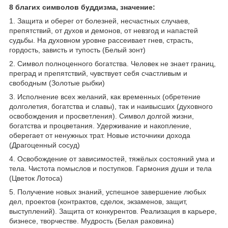
8 благих символов буддизма, значение:
1. Защита и оберег от болезней, несчастных случаев,
препятствий, от духов и демонов, от невзгод и напастей
судьбы. На духовном уровне рассеивает гнев, страсть,
гордость, зависть и тупость (Белый зонт)
2. Символ полноценного богатства. Человек не знает границ,
преград и препятствий, чувствует себя счастливым и
свободным (Золотые рыбки)
3. Исполнение всех желаний, как временных (обретение
долголетия, богатства и славы), так и наивысших (духовного
освобождения и просветления). Символ долгой жизни,
богатства и процветания. Удерживание и накопление,
оберегает от ненужных трат. Новые источники дохода
(Драгоценный сосуд)
4. Освобождение от зависимостей, тяжёлых состояний ума и
тела. Чистота помыслов и поступков. Гармония души и тела
(Цветок Лотоса)
5. Получение новых знаний, успешное завершение любых
дел, проектов (контрактов, сделок, экзаменов, защит,
выступлений). Защита от конкурентов. Реализация в карьере,
бизнесе, творчестве. Мудрость (Белая раковина)