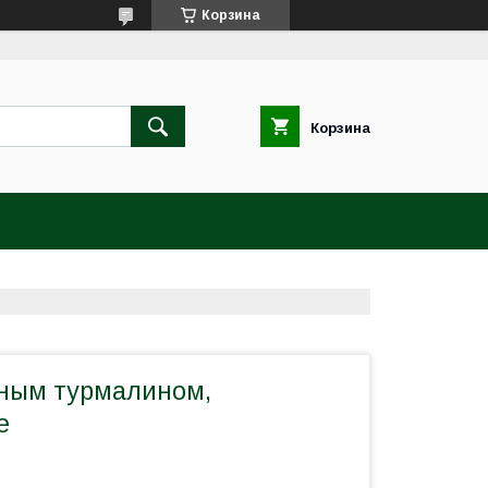
Корзина
Корзина
рным турмалином,
е