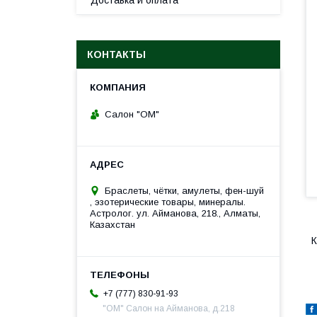
Доставка и оплата
КОНТАКТЫ
Салон "ОМ"
Браслеты, чётки, амулеты, фен-шуй
, эзотерические товары, минералы.
Астролог. ул. Айманова, 218., Алматы,
Казахстан
К
+7 (777) 830-91-93
"ОМ" Салон на Айманова, д.218