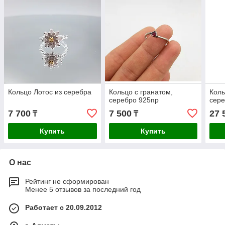
Кольцо Лотос из серебра
Кольцо с гранатом,
Коль
серебро 925пр
сер
7 700
7 500
27 
₸
₸
Купить
Купить
О нас
Рейтинг не сформирован
Менее 5 отзывов за последний год
Работает с 20.09.2012